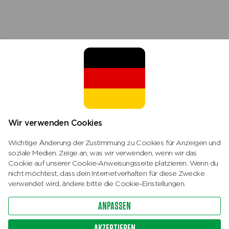
Abschließend
Wir werden diese Erklärungen von Zeit zu Zeit
ändern müssen, z.B. aufgrund von Änderungen bei
NYP Devices oder den Regeln für Cookies. Wir
können den Inhalt der Erklärungen und die
aufgeführten Cookies jederzeit ohne vorherige
Ankündigung ändern. Die neueste Version finden Sie
auf dieser Website.
Wenn Sie Fragen und/oder Anmerkungen haben,
wenden Sie sich bitte an unseren
Datenschutzbeauftragten
:
Wir verwenden Cookies
Green Tomato Holding B.V.
Wichtige Änderung der Zustimmung zu Cookies für Anzeigen und
De Smederij 15
soziale Medien. Zeige an, was wir verwenden, wenn wir das
Cookie auf unserer Cookie-Anweisungsseite platzieren. Wenn du
1185 ZR Amstelveen
nicht möchtest, dass dein Internetverhalten für diese Zwecke
Niederlande
verwendet wird, ändere bitte die Cookie-Einstellungen.
ANPASSEN
AKZEPTIEREN